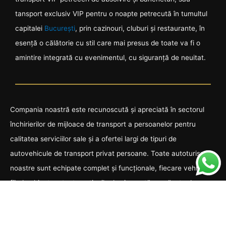
tansport exclusiv VIP pentru o noapte petrecută în tumultul
capitalei
București
, prin cazinouri, cluburi și restaurante, în
esență o călătorie cu stil care mai presus de toate va fi o
amintire integrată cu evenimentul, cu siguranță de neuitat.
Compania noastră este recunoscută și apreciată în sectorul
închirierilor de mijloace de transport a persoanelor pentru
calitatea serviciilor sale și a ofertei largi de tipuri de
autovehicule de transport privat persoane. Toate autoturismele
noastre sunt echipate complet și funcționale, fiecare vehicul
fiind echipat cu toate opțiunile de siguranță prevăzute de
Codul Rutier.
Autovehiculele noastre
sunt asigurate, spațioase și