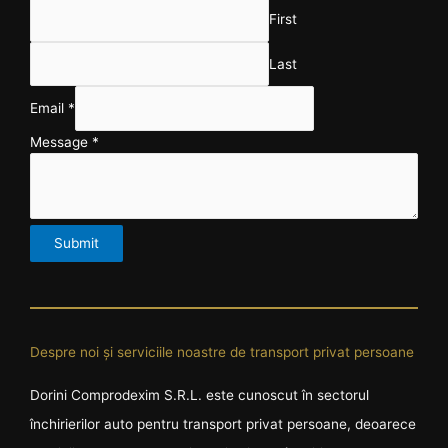
First
Last
Email
*
Message
*
Submit
Despre noi și serviciile noastre de transport privat persoane
Dorini Comprodexim S.R.L. este cunoscut în sectorul
închirierilor auto pentru transport privat persoane, deoarece