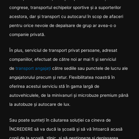
congrese, transportul echipelor sportive și a suporterilor
acestora, dar și transport cu autocarul în scop de afaceri
pentru orice nevoie de depalsare de grup ar avea-o o
companie privată.
În plus, serviciul de transport privat persoane, adresat
companiilor, efectuat de către noi ar mai fi și serviciul
de
transport angajați
către sediile sau punctele de lucru ale
angajatorului precum și retur. Flexibilitatea noastră în
oferirea acestui serviciu stă în gama largă de
autovehiculele, de la minivanuri și microbuze premium până
la autobuze și autocare de lux.
Sau poate sunteți în căutarea soluției ca cineva de
ÎNCREDERE să va ducă la școală și să vă întoarcă acasă
copii de la școală, zilnic, și să gestioneze și deplasarea