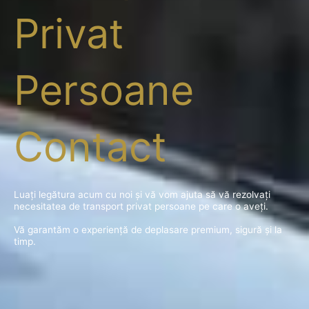
Privat
Persoane
Contact
Luați legătura acum cu noi și vă vom ajuta să vă rezolvați
necesitatea de transport privat persoane pe care o aveți.
Vă garantăm o experiență de deplasare premium, sigură și la
timp.